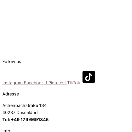
Händler oft gestellt werden.
Du kannst uns auch gerne in unserem
Showroom in Düsseldorf
besuchen. Dort zeigen wir dir die Outfits live vor Ort und beraten
dich bei der Zusammenstellung deines Sortiments für deine
Kundinnen.
Follow us
Instagram
Facebook-f
Pinterest
TikTok
Adresse
Achenbachstraße 134
40237 Düsseldorf
Tel: +49 179 6691845
Info