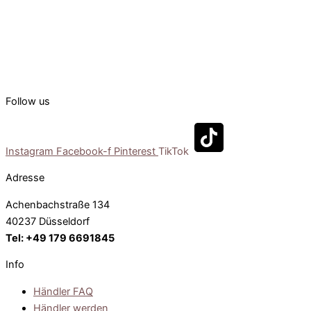
besuchen. Dort zeigen wir dir die Outfits live vor Ort und beraten
dich bei der Zusammenstellung deines Sortiments für deine
Kundinnen.
Follow us
Instagram
Facebook-f
Pinterest
TikTok
Adresse
Achenbachstraße 134
40237 Düsseldorf
Tel: +49 179 6691845
Info
Händler FAQ
Händler werden